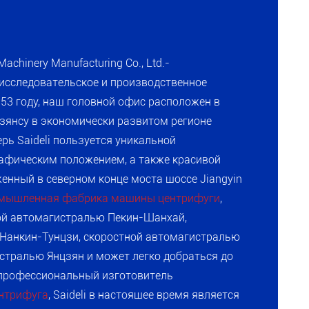
Machinery Manufacturing Co., Ltd.-
исследовательское и производственное
53 году, наш головной офис расположен в
зянсу в экономически развитом регионе
рь Saideli пользуется уникальной
рафическим положением, а также красивой
енный в северном конце моста шоссе Jiangyin
мышленная фабрика машины центрифуги
,
ой автомагистралью Пекин-Шанхай,
Нанкин-Тунцзи, скоростной автомагистралью
стралью Янцзян и может легко добраться до
 профессиональный изготовитель
нтрифуга
, Saideli в настоящее время является