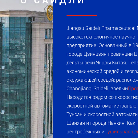
О САИДЛИ
Jiangsu Saideli Pharmaceutical 
высокотехнологичное научно-
предприятие. Основанный в 19
городе Цзинцзян провинции Ц
дельты реки Янцзы Китая. Тепе
экономической средой и геог
окружающей средой: располож
Changjiang, Saideli, зрелый
Про
Находится рядом со скоростн
скоростной автомагистралью 
Тунсан и скоростной автомаги
Шанхая и города Нанкин. Как
центробежных и
Сушильная це