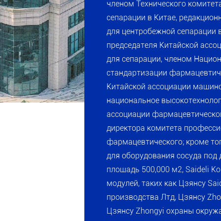
членом Технического комитет
сепарации в Китае, редакцион
для центробежной сепарации в
председателя Китайской асс
для сепарации, членом Национ
стандартизации фармацевтиче
Китайской ассоциации машин
национальное высокотехнолог
ассоциации фармацевтической
директора комитета професси
фармацевтического; кроме то
для оборудования сосуда под
площадь 500,000 м2, Saideli 
модулей, таких как Цзянсу Sa
производства Лтд, Цзянсу Zho
Цзянсу Zhongyi охраны окружа