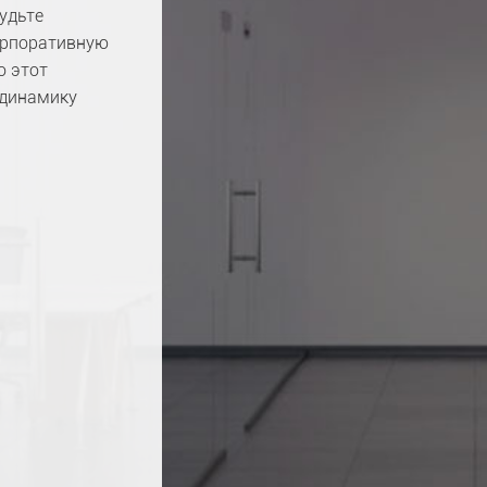
удьте
корпоративную
о этот
 динамику