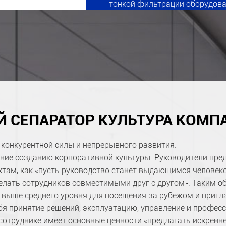
тонкой фильтрации оборудован
хозяйства Co., Ltd, И Цзянсу Фэ
Й СЕПАРАТОР КУЛЬТУРА КОМП
 конкурентной силы и непрерывного развития.
ние созданию корпоративной культуры. Руководители пр
ктам, как «пусть руководство станет выдающимся человек
елать сотрудников совместимыми друг с другом». Таким о
 выше среднего уровня для посещения за рубежом и приг
ебя принятие решений, эксплуатацию, управление и профе
 сотруднике имеет основные ценности «предлагать искренн