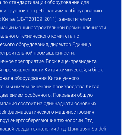
а по стандартизации оборудования для
ной группой по требованиям к оборудованию
 Китае (JB/T20139-2011), заместителем
оциации машиностроительной промышленности
ального технического комитета по
ского оборудования, директор Единица
остроительной промышленности,
ичное предприятие, Блок вице-президента
 промышленности Китая химической, и блок
онала оборудования Китая умного
го, мы имеем лицензии производства Китая
 давлением особенного. Покрывая общую
Компания состоит из одиннадцати основных
ideli фармацевтического машиностроения
ngyi энергосберегающие технологии Лтд,
ющей среды технологии Лтд, Цзинцзян Saideli