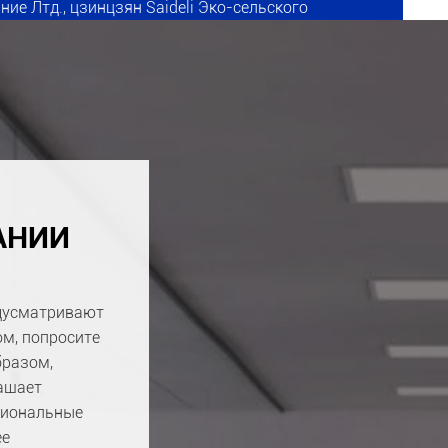
ие Лтд., цзинцзян Saideli Эко-сельского
нсин Текстиль Лтд, и т. д.
АНИИ
едусматривают
ом, попросите
бразом,
лашает
ссиональные
ее