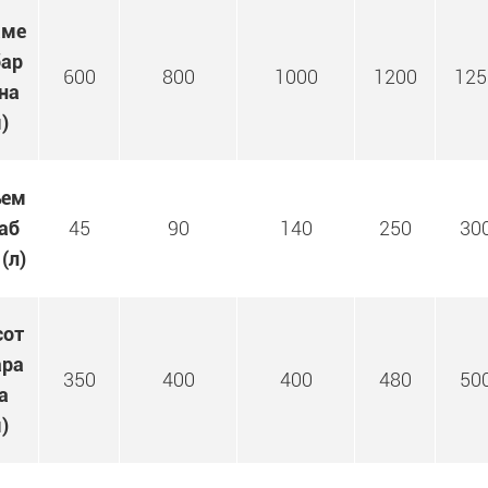
аме
бар
600
800
1000
1200
125
на
)
ъем
аб
45
90
140
250
30
(л)
сот
ара
350
400
400
480
50
а
)