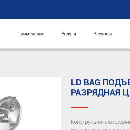
Применение
Услуги
Ресурсы
трифуга
Вертикальная центрифуга
LD Bag Подъ
LD BAG ПОДЪ
РАЗРЯДНАЯ Ц
Конструкция платформы,
крышка корпуса и корп