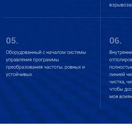
взрывоза
05.
06.
Оборудованный с началом системы
Внутренни
управления программы
отполиров
преобразования частоты, ровных и
полностью
устойчивых.
линией чи
чистка, ч
чтобы дос
моя влиян