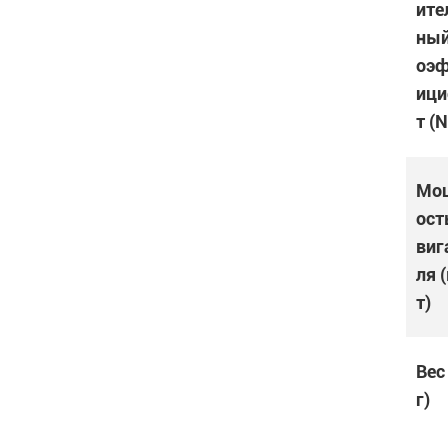
ите
ный
оэ
ици
т (N
Мо
ост
виг
ля 
т)
Вес
г)