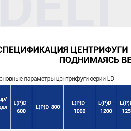
СПЕЦИФИКАЦИЯ ЦЕНТРИФУГИ 
ПОДНИМАЯСЬ В
сновные параметры центрифуги серии LD
ар/
L(P)D-
L(P)D-
L(P)D-
L(P)
дел
L(P)D-800
600
1000
1200
125