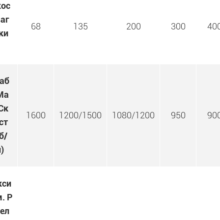
ос
заг
68
135
200
300
40
ки
аб
Ма
 Ск
1600
1200/1500
1080/1200
950
90
ст
б/
)
кси
. Р
ел