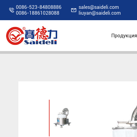
0086-523-84808886
sales@saideli.com


0086-18861028088
liuyan@saideli.com
Продукция
Главная
Продукция
Промышленная цен