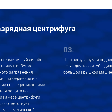
азрядная центрифуга
03.
ю герметичный дизайн
Центрифуга сумки подни
 принят, избегая
легка для того чтобы диш
ного загрязнения
большой крышкой машин
в разъединения и в
твии со спецификациями
ная защита во
й камере центрифуги
 соответствует
иям герметической