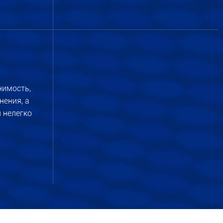
нимость,
ения, а
 нелегко