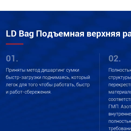
LD Bag Подъемная верхняя р
01.
02.
Приняты метод дишаргинг сумки
Полность
быстр-загрузки поднимаясь, который
структуры
легок для того чтобы работать, быстр
перекрест
и работ-сбережения.
материало
соответс
ГМП. Азот
внутренне
полностью
требован