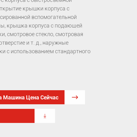
открытие крышки корпуса с
сированной вспомогательной
ы, крышка корпуса с подающей
ки, смотровое стекло, смотровая
тверстие и т. д., наружные
ки с использованием стандартного
а Машина Цена Сейчас

