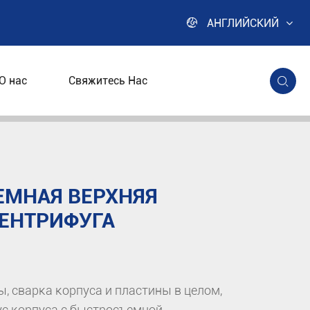

АНГЛИЙСКИЙ
О нас
Свяжитесь Нас

емная верхняя разрядная центрифуга
ЕМНАЯ ВЕРХНЯЯ
ЕНТРИФУГА
 сварка корпуса и пластины в целом,
ус корпуса с быстросъемной