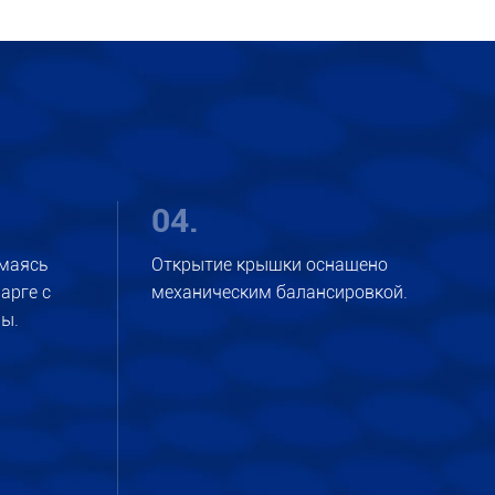
04.
маясь
Открытие крышки оснащено
арге с
механическим балансировкой.
ы.