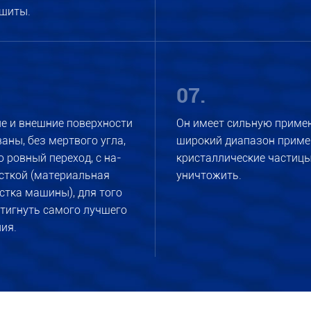
щиты.
07.
е и внешние поверхности
Он имеет сильную приме
аны, без мертвого угла,
широкий диапазон примен
 ровный переход, с на-
кристаллические частицы
сткой (материальная
уничтожить.
истка машины), для того
тигнуть самого лучшего
ия.