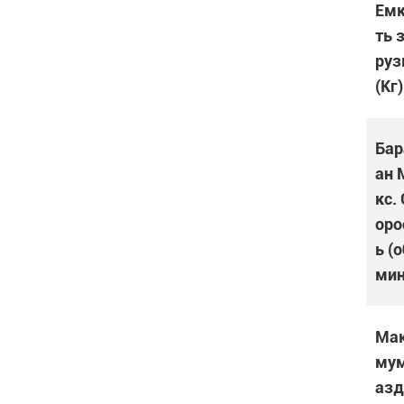
Емк
ть 
руз
(Кг)
Бар
ан 
кс.
оро
ь (о
мин
Ма
мум
азд