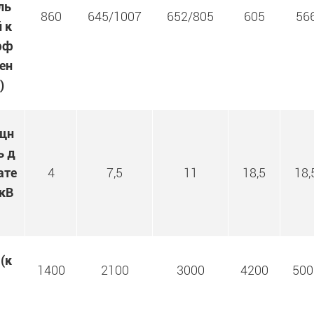
ль
860
645/1007
652/805
605
56
 к
фф
ен
)
щн
ь д
ате
4
7,5
11
18,5
18,
(кВ
 (к
1400
2100
3000
4200
500