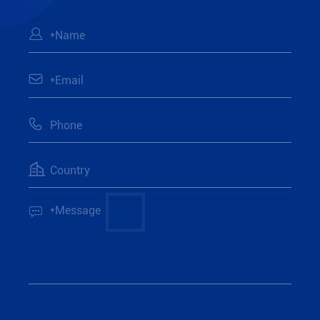




