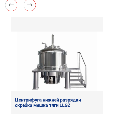


Центрифуга нижней разрядки
скребка мешка тяги LLGZ