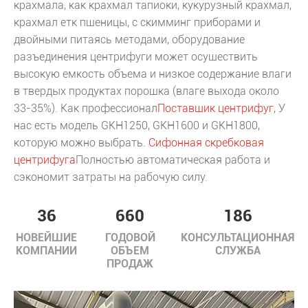
крахмала, как крахмал тапиоки, кукурузный крахмал,
крахмал етк пшеницы, с скимминг приборами и
двойными питаясь методами, оборудование
разъединения центрифуги может осуществить
высокую емкость объема и низкое содержание влаги
в твердых продуктах порошка (влаге выхода около
33-35%). Как профессионал
Поставщик центрифуг
, У
нас есть модель GKH1250, GKH1600 и GKH1800,
которую можно выбрать.
Сифонная скребковая
центрифуга
Полностью автоматическая работа и
сэкономит затраты на рабочую силу.
36
660
186
НОВЕЙШИЕ
ГОДОВОЙ
КОНСУЛЬТАЦИОННАЯ
КОМПАНИИ
ОБЪЕМ
СЛУЖБА
ПРОДАЖ