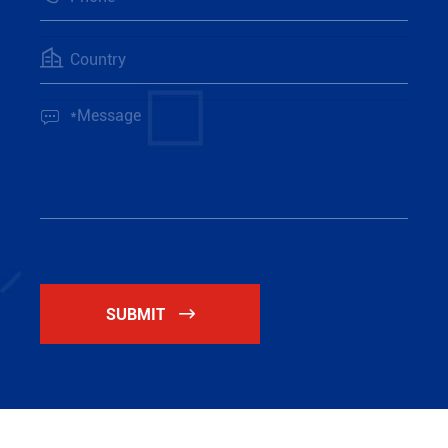


SUBMIT
