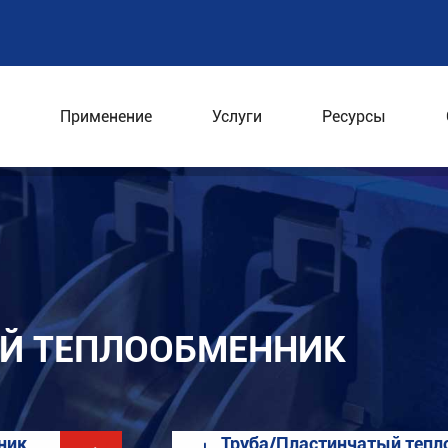
Применение
Услуги
Ресурсы
й теплообменник
Й ТЕПЛООБМЕННИК
ник
Труба/Пластинчатый тепл