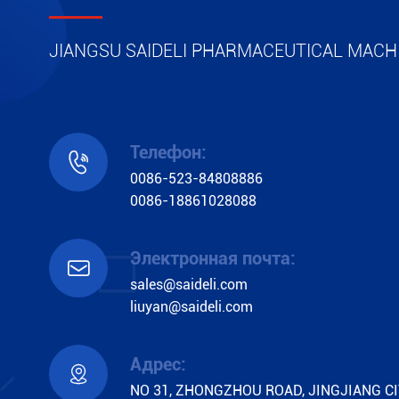
ПИЩЕВЫХ ПРОДУКТОВ 
высокой степенью автома
JIANGSU SAIDELI PHARMACEUTICAL MACHI
меньше энергопотреблени
всемирно.
Телефон:

Посмотреть ещё

0086-523-84808886
0086-18861028088
Электронная почта:

sales@saideli.com
liuyan@saideli.com
Адрес:

NO 31, ZHONGZHOU ROAD, JINGJIANG CI