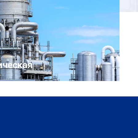
ическая
 емкостью, низким энергопотреблением
ой текстуой так же, как высокой
ляемостьью к продуктам, центрифуга
ользована в химической и точной
й промышленности.