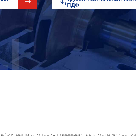


ПДФ
рубки, наша компания принимает автоматную сварку,