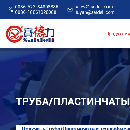
0086-523-84808886
sales@saideli.com


0086-18861028088
liuyan@saideli.com
Продукция
Главная
Продукция
Труба/Пластинчаты
ТРУБА/ПЛАСТИНЧАТЫ
Получить Труба/Пластинчатый теплообмен