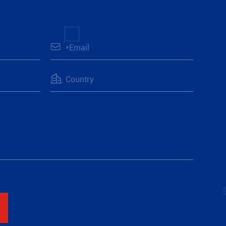
ь ещё


