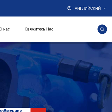

АНГЛИЙСКИЙ
О нас
Свяжитесь Нас

ообменник