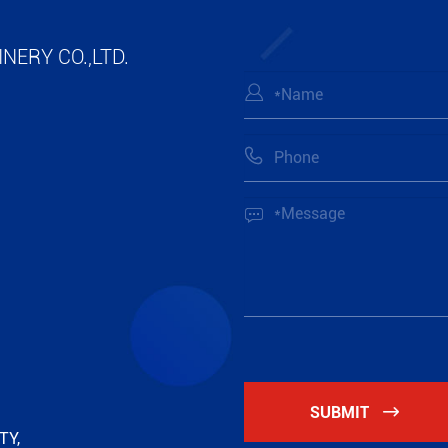
И МЕДИКАМЕНТОВ,
тизации так же, как
Посмотрет
NERY CO.,LTD.
я, она очень популярна



SUBMIT

TY,