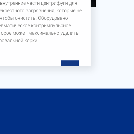
внутренние части центрифуги для
екрестного загрязнения, которые не
 чтобы очистить. Оборудовано
евматическое контримпульсное
оторое может максимально удалить
ровальной корки.