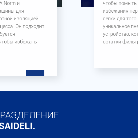
A Norm и
чтобы помыть 
машины для
избежания пер
лютной изоляцией
легки для того
цесса. Он подходит
уникальное пн
ебуется
устройство, к
 чтобы избежать
остатки фильт
 РАЗДЕЛЕНИЕ
AIDELI.