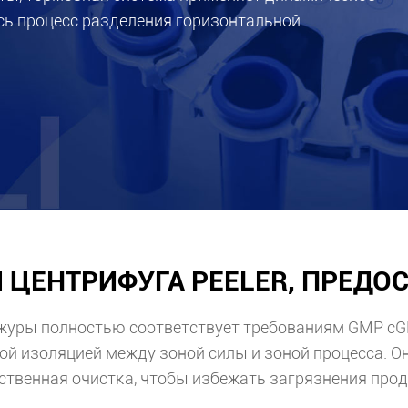
сь процесс разделения горизонтальной
ЦЕНТРИФУГА PEELER, ПРЕДОС
журы полностью соответствует требованиям GMP cG
й изоляцией между зоной силы и зоной процесса. Он 
ственная очистка, чтобы избежать загрязнения прод