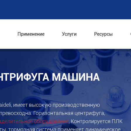
Применение
Услуги
Ресурсы
трифуга
Горизонтальная центрифуга
НТРИФУГА МАШИНА
aideli, имеет высокую производственную
превосходна. Горизонтальная центрифуга,
зделительное оборудование
, Контролируется ПЛК
оты, тормозная система применяет динамическое