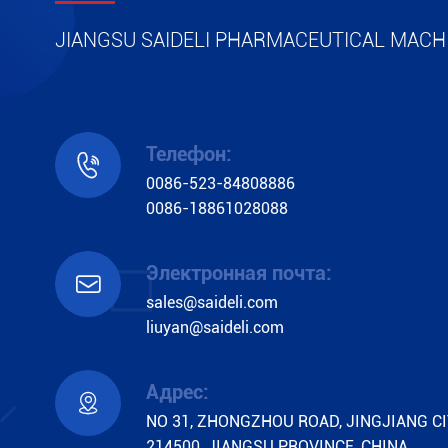
JIANGSU SAIDELI PHARMACEUTICAL MACHI
Телефон:

0086-523-84808886
0086-18861028088
Электронная почта:

sales@saideli.com
liuyan@saideli.com
Адрес:

NO 31, ZHONGZHOU ROAD, JINGJIANG CI
214500, JIANGSU PROVINCE, CHINA