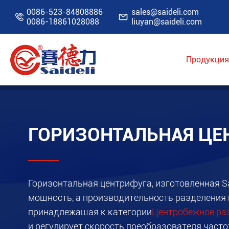
0086-523-84808886
sales@saideli.com


0086-18861028088
liuyan@saideli.com
Продукция
Главная
Продукция
Промышленная цен
ГОРИЗОНТАЛЬНАЯ ЦЕ
Горизонтальная центрифуга, изготовленная S
мощность, а производительность разделения 
принадлежащая к категории
Центробежное ра
и регулирует скорость преобразователя част