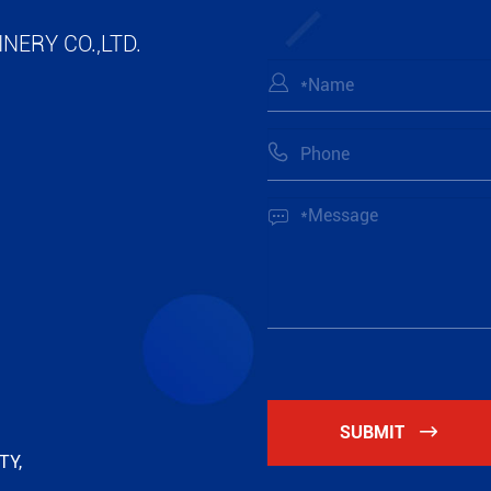
NERY CO.,LTD.



SUBMIT

TY,