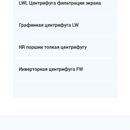
LWL Центрифуга фильтрации экрана

Графинная центрифуга LW

HR поршни толкая центрифугу

Инверторная центрифуга FW
