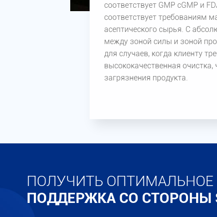
соответствует GMP cGMP и FD
соответствует требованиям 
асептического сырья. С абсо
между зоной силы и зоной про
для случаев, когда клиенту тр
высококачественная очистка,
загрязнения продукта.
ПОЛУЧИТЬ ОПТИМАЛЬНОЕ
ПОДДЕРЖКА СО СТОРОНЫ S