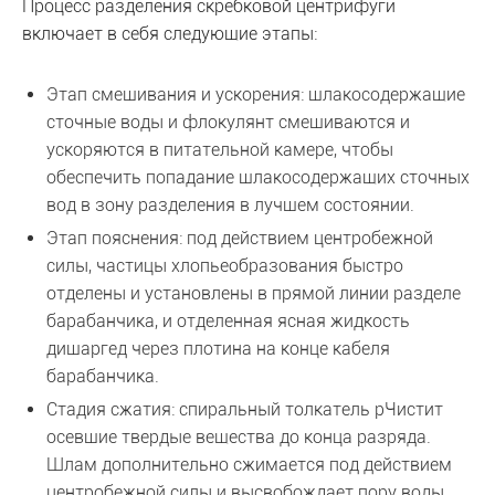
Процесс разделения скребковой центрифуги
включает в себя следующие этапы:
Этап смешивания и ускорения: шлакосодержащие
сточные воды и флокулянт смешиваются и
ускоряются в питательной камере, чтобы
обеспечить попадание шлакосодержащих сточных
вод в зону разделения в лучшем состоянии.
Этап пояснения: под действием центробежной
силы, частицы хлопьеобразования быстро
отделены и установлены в прямой линии разделе
барабанчика, и отделенная ясная жидкость
дишаргед через плотина на конце кабеля
барабанчика.
Стадия сжатия: спиральный толкатель pЧистит
осевшие твердые вещества до конца разряда.
Шлам дополнительно сжимается под действием
центробежной силы и высвобождает пору воды.