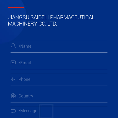
JIANGSU SAIDELI PHARMACEUTICAL
MACHINERY CO.,LTD.




