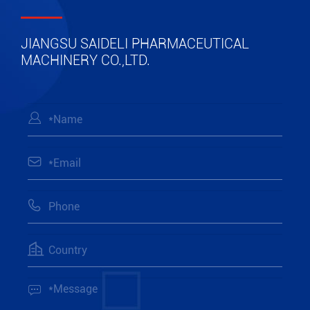
JIANGSU SAIDELI PHARMACEUTICAL
MACHINERY CO.,LTD.




