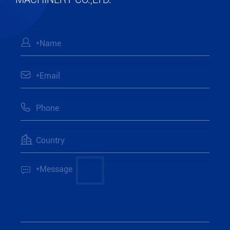




