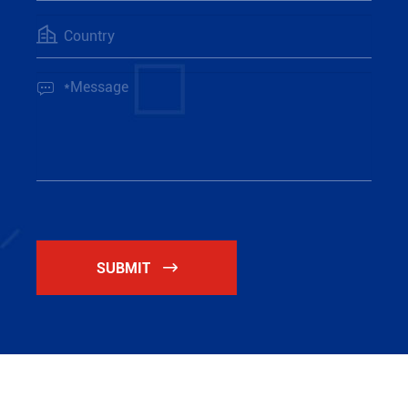


SUBMIT
