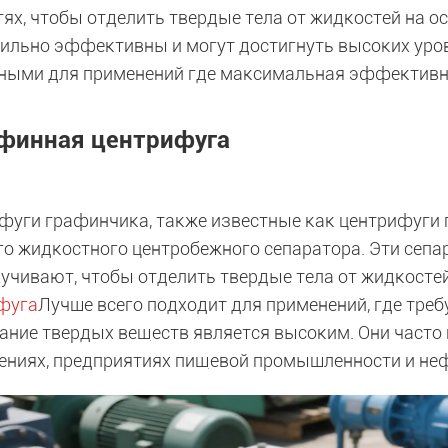
ях, чтобы отделить твердые тела от жидкостей на о
сильно эффективны и могут достигнуть высоких уров
ными для применений где максимальная эффективн
финная центрифуга
фуги графинчика, также известные как центрифуги п
го жидкостного центробежного сепаратора. Эти се
ручивают, чтобы отделить твердые тела от жидкосте
фуга
Лучше всего подходит для применений, где треб
ание твердых веществ является высоким. Они часто
ениях, предприятиях пищевой промышленности и н