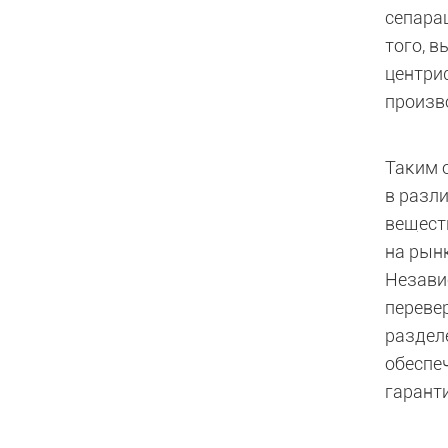
сепара
того, 
центри
произв
Таким 
в разл
вещест
на рын
Незави
переве
раздел
обеспе
гарант