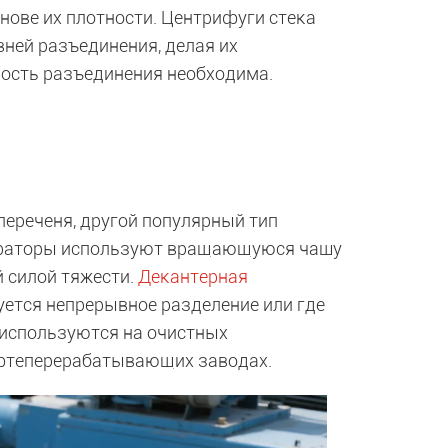
снове их плотности. Центрифуги стека
ней разъединения, делая их
ость разъединения необходима.
ереченя, другой популярный тип
параторы используют вращающуюся чашу
й силой тяжести.
Декантерная
уется непрерывное разделение или где
 используются на очистных
ефтеперерабатывающих заводах.