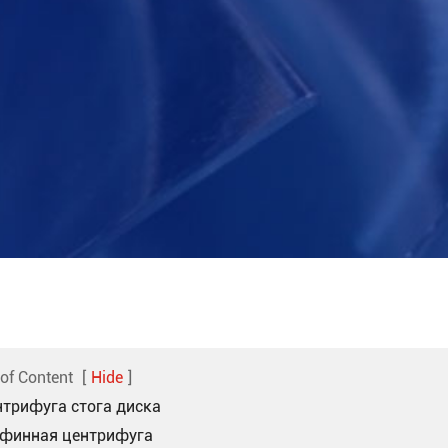
 of Content
[
Hide
]
нтрифуга стога диска
афинная центрифуга