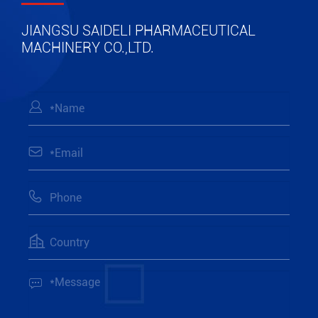
JIANGSU SAIDELI PHARMACEUTICAL
MACHINERY CO.,LTD.




