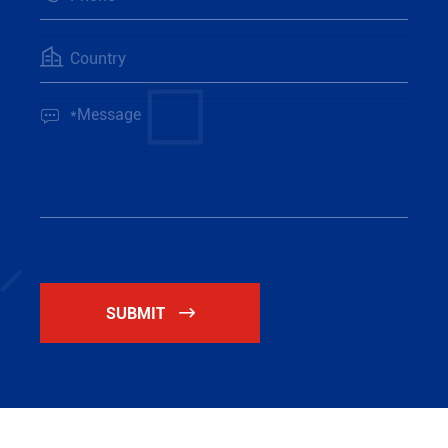


SUBMIT
