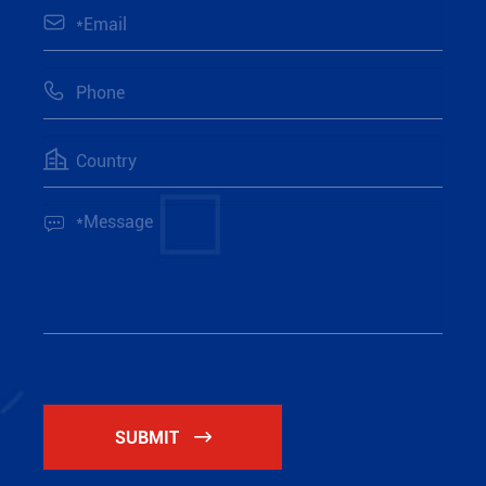




SUBMIT
