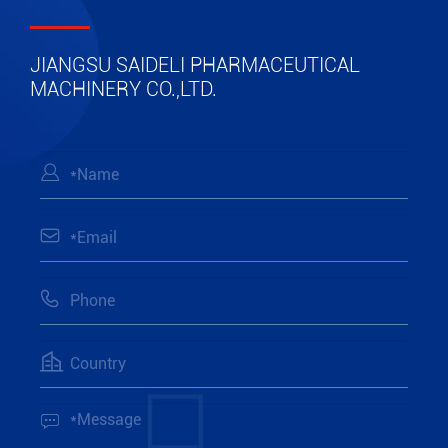
JIANGSU SAIDELI PHARMACEUTICAL
MACHINERY CO.,LTD.




