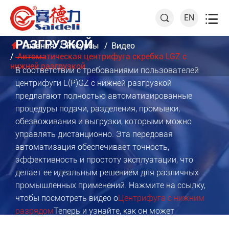
АВТОМАТИЧЕСКАЯ ЦЕНТРИФУГА

EN

СКРЕБКА LGZ С НИЖНЕЙ
РАЗГРУЗКОЙ
Главная
Ресурсы
Видео
Автоматическая центрифуга скребка LGZ с
нижней разгрузкой
В соответствии с требованиями пользователей
центрифуги L(P)GZ с нижней разгрузкой
предлагают полностью автоматизированные
процедуры подачи, разделения, промывки,
обезвоживания и выгрузки, которыми можно
управлять дистанционно. Эта передовая
автоматизация обеспечивает точность,
эффективность и простоту эксплуатации, что
делает ее идеальным решением для различных
промышленных применений. Нажмите на ссылку,
чтобы посмотреть видео о
Центрифуга с нижним
разрядом
Теперь и узнайте, как он может
революционизировать ваши процессы разделения