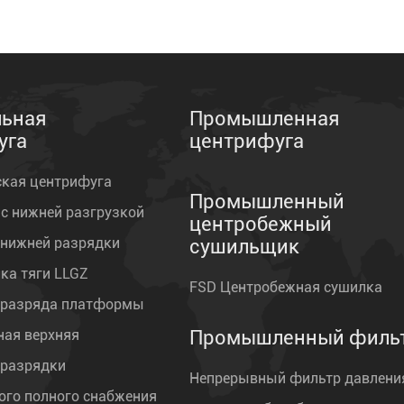
льная
Промышленная
уга
центрифуга
ская центрифуга
Промышленный
 с нижней разгрузкой
центробежный
 нижней разрядки
сушильщик
ка тяги LLGZ
FSD Центробежная сушилка
 разряда платформы
ная верхняя
Промышленный филь
 разрядки
Непрерывный фильтр давлени
ого полного снабжения