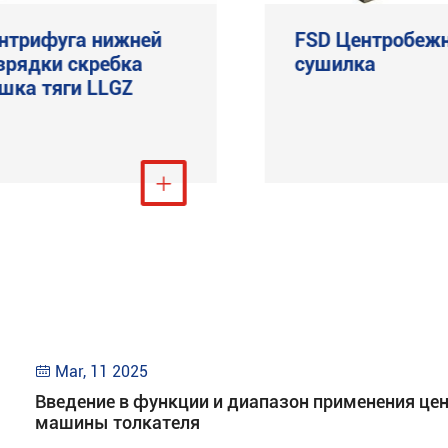
нтрифуга нижней
FSD Центробеж
зрядки скребка
сушилка
шка тяги LLGZ
Посмотреть ещё

Посмо
Mar, 11 2025

Введение в функции и диапазон применения ц
машины толкателя