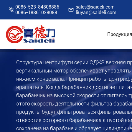
0086-523-84808886
sales@saideli.com


0086-18861028088
liuyan@saideli.com
ЦЕНТРИФУГА XJZ С В
Продукция
Главная
Ресурсы
Видео
Центрифуга X
Структура центрифуги серии СДЖЗ верхняя п
вертикальный мотор обеспечивает управлять 
нижнем конце вала. Принцип работы центрифу
вращаться. Когда барабанчик достигает питая
барабанчик на высокой скорости от питаясь 
этого скорость деятельности фильтра бараба
продукты будут фильтроваться фильтровальн
отверстие роторного барабанчика к пустой к
сохранена на барабане и образует цилиндрич