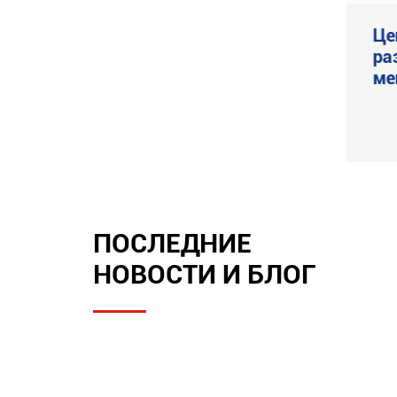
LWL Центрифуга
Це
фильтрации экрана
ра
ме
щё
Посмотреть ещё

ПОСЛЕДНИЕ
НОВОСТИ И БЛОГ