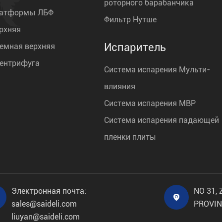
роторного барабанчика
латформы ЛБФ
Фильтр Нутше
рхняя
Испаритель
емная верхняя
центрифуга
Система испарения Мульти-
влияния
Система испарения МВР
Система испарения падающей
пленки плиты
Электронная почта:
NO 31,

sales@saideli.com
PROVIN
liuyan@saideli.com