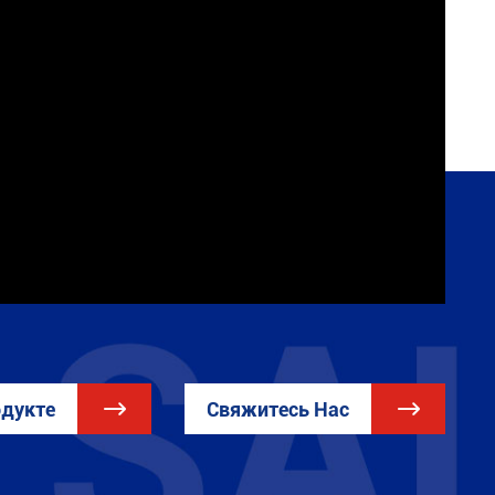
одукте

Свяжитесь Нас
