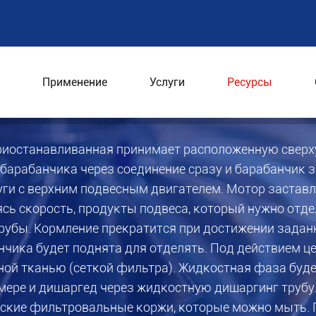
ЕРХНЕЙ ПОДВЕСКОЙ
Применение
Услуги
Ресурсы
JZ с верхней подвеской
риостанавливанная принимает расположенную сверху
барабанчика через соединение сразу и барабанчик 
ги с верхним подвесным двигателем. Мотор заставл
сь скорость, продукты подвеса, который нужно отде
трубы. Кормление прекратится при достижении задан
нчика будет поднята для отделять. Под действием 
ой тканью (сеткой фильтра). Жидкостная фаза буде
амере и дишаргед через жидкостную дишаргинг трубу
еские фильтровальные коржи, которые можно мыть. 