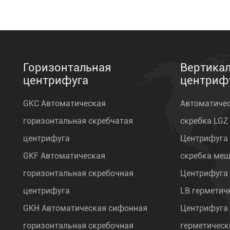
Горизонтальная
Вертика
центрифуга
центриф
GKC Автоматическая
Автоматиче
горизонтальная скребчатая
скребка LGZ
центрифуга
Центрифуга
GKF Автоматическая
скребка меш
горизонтальная скребочная
Центрифуга
центрифуга
LB герметич
GKH Автоматическая сифонная
Центрифуга
горизонтальная скребочная
герметическ