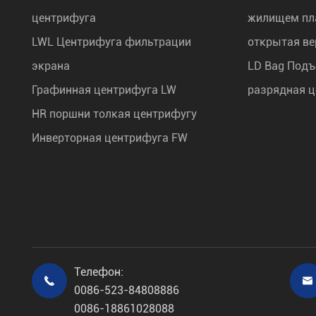
центрифуга
жилищем п
LWL Центрифуга фильтрации
открытая ве
экрана
LD Bag Подъ
Графинная центрифуга LW
разрядная 
HR поршни толкая центрифугу
Инверторная центрифуга FW
Телефон:


0086-523-84808886
0086-18861028088