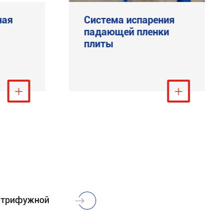
ная
Система испарения
падающей пленки
плиты
треть ещё

Посмотреть ещё

ентрифужной