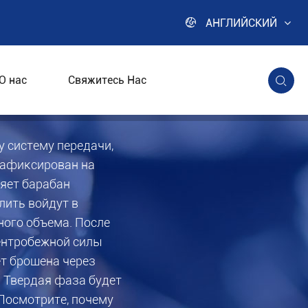

АНГЛИЙСКИЙ
О нас
Свяжитесь Нас

 систему передачи,
зафиксирован на
яет барабан
лить войдут в
ного объема. После
центробежной силы
т брошена через
. Твердая фаза будет
Посмотрите, почему