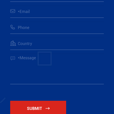




SUBMIT
