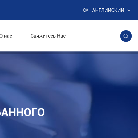

АНГЛИЙСКИЙ
О нас
Свяжитесь Нас

я
БАННОГО