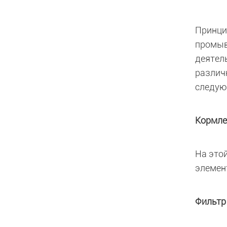
Принци
промыв
деятел
различ
следую
Кормле
На это
элемен
Фильтр