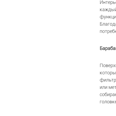
Интерь
каждый
функци
Благод
потреб
Бараба
Поверх
которы
фильтр
или ме
собира
головк