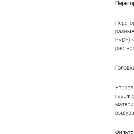
Перего
Перего
разные
PVDF) 
раство
Головк
Управл
газожи
матери
выдува
Фильтр