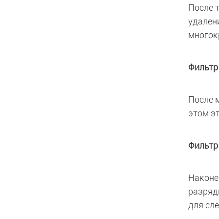
После 
удален
многок
Фильтр
После 
этом э
Фильтр
Наконе
разряд
для сл