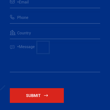




SUBMIT
