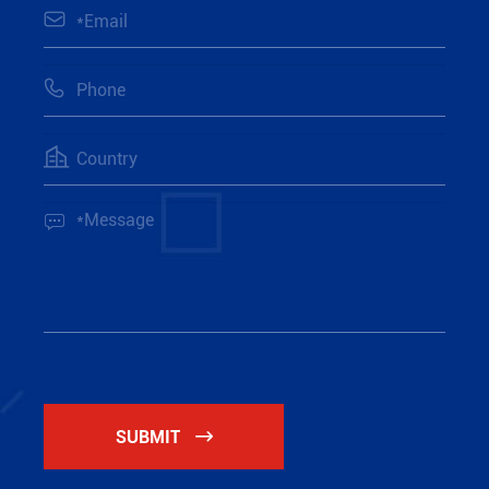




SUBMIT
