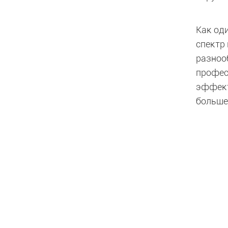
Как од
спектр
разноо
профес
эффект
больше