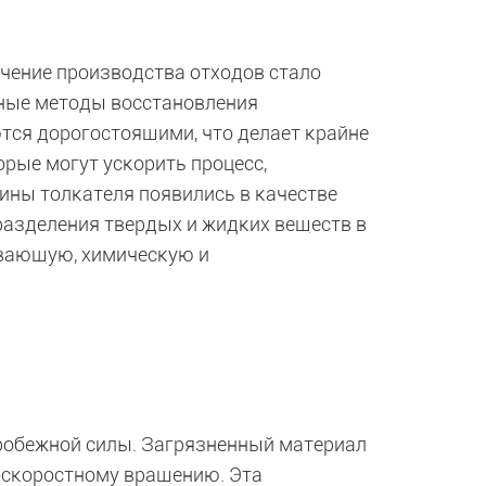
чение производства отходов стало
нные методы восстановления
ся дорогостоящими, что делает крайне
рые могут ускорить процесс,
ны толкателя появились в качестве
разделения твердых и жидких веществ в
вающую, химическую и
робежной силы. Загрязненный материал
коскоростному вращению. Эта