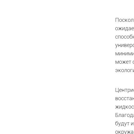
Поскол
ожидае
способ
универ
миними
может 
эколог
Центри
восста
жидкос
Благод
будут 
окружа