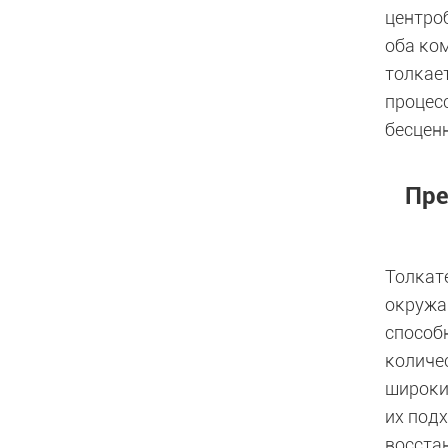
центро
оба ко
толкае
процес
бесцен
Пре
Толкат
окружа
способ
количе
широки
их под
восста