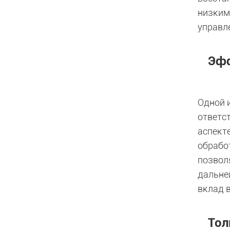
низким
управл
Эфф
Одной 
ответс
аспект
обрабо
позвол
дальне
вклад 
Тол