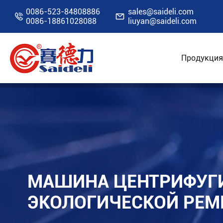
0086-523-84808886
sales@saideli.com


0086-18861028088
liuyan@saideli.com
Продукция
Главная
Ресурсы
Блог
Машина центри
МАШИНА ЦЕНТРИФУГИ
ЭКОЛОГИЧЕСКОЙ РЕ