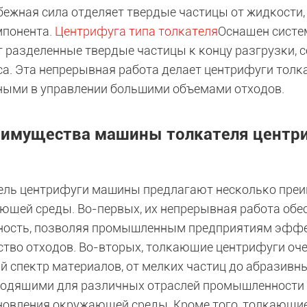
бежная сила отделяет твердые частицы от жидкости, 
мпонента.
Центрифуга типа толкателя
Оснащен систем
т разделенные твердые частицы к концу разгрузки, 
са. Эта непрерывная работа делает центрифуги то
ными в управлении большими объемами отходов.
имущества машины толкателя центр
ель центрифуги машины предлагают несколько преи
ющей среды. Во-первых, их непрерывная работа об
ность, позволяя промышленным предприятиям эфф
ство отходов. Во-вторых, толкающие центрифуги оч
й спектр материалов, от мелких частиц до абразивн
ходящими для различных отраслей промышленности
новления окружающей среды. Кроме того, толкающи