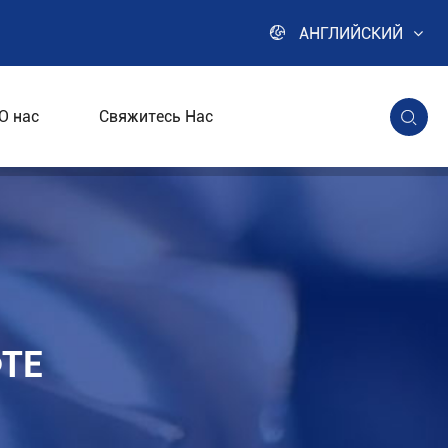

АНГЛИЙСКИЙ
О нас
Свяжитесь Нас

иации
ТЕ