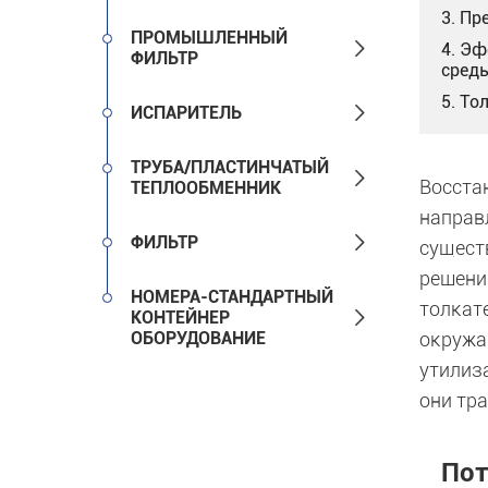
3. П
ПРОМЫШЛЕННЫЙ

4. Э
ФИЛЬТР
сред
5. То

ИСПАРИТЕЛЬ
ТРУБА/ПЛАСТИНЧАТЫЙ

Восста
ТЕПЛООБМЕННИК
направ

ФИЛЬТР
сущест
решени
НОМЕРА-СТАНДАРТНЫЙ
толкат

КОНТЕЙНЕР
ОБОРУДОВАНИЕ
окружа
утилиз
они тр
Пот