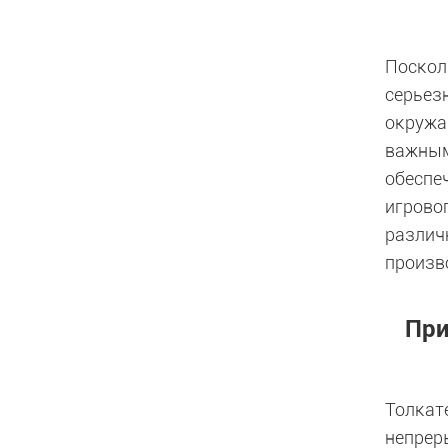
Поскол
серьез
окружа
важным
обеспе
игрово
различ
произв
При
Толкат
непрер