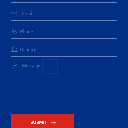




SUBMIT
