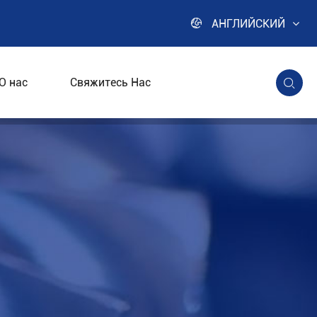

АНГЛИЙСКИЙ
О нас
Свяжитесь Нас

ленности