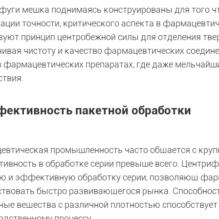
фуги мешка поднимаясь конструированы для того ч
ации точности, критического аспекта в фармацевти
зуют принцип центробежной силы для отделения твер
чивая чистоту и качество фармацевтических соедине
в фармацевтических препаратах, где даже мельчайш
ствия.
ективность пакетной обработки
евтическая промышленность часто общается с кру
ивность в обработке серии превыше всего. Центри
ю и эффективную обработку серии, позволяющ фар
ствовать быстро развивающегося рынка. Способнос
ные вещества с различной плотностью способствует
одственному процессу.