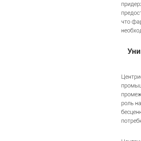
придер
предос
что фа
необхо
Уни
Центри
промыш
промеж
роль н
бесцен
потреб