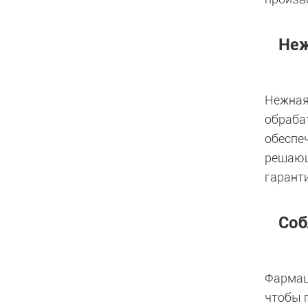
Неж
Нежная
обраба
обеспе
решающ
гарант
Соб
Фармац
чтобы 