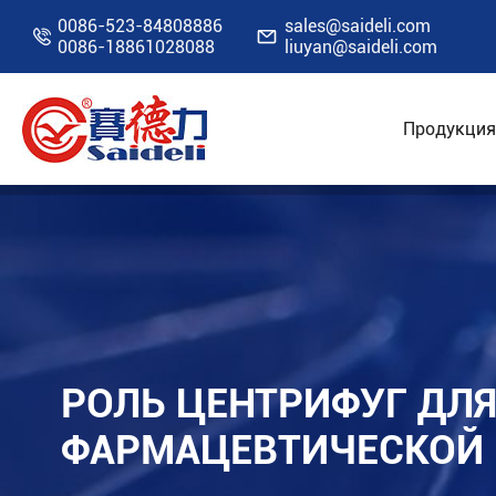
0086-523-84808886
sales@saideli.com


0086-18861028088
liuyan@saideli.com
Продукция
Главная
Ресурсы
Блог
Роль центрифу
РОЛЬ ЦЕНТРИФУГ ДЛ
ФАРМАЦЕВТИЧЕСКОЙ