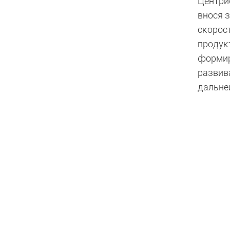
Центри
внося 
скорос
продук
формир
развив
дальне