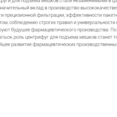
фуги для подъема мешков стали незаменимыми в ф
значительный вклад в производство высококачестве
ти прецизионной фильтрации, эффективности пакет
том, соблюдению строгих правил и универсальности 
уют будущее фармацевтического производства. По м
аться, роль центрифуг для подъема мешков станет т
йшее развитие фармацевтических производственных