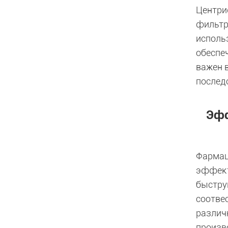
Центри
фильтр
исполь
обеспе
важен 
послед
Эфф
Фармац
эффект
быстру
соотве
различ
произв