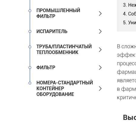
3. Не
ПРОМЫШЛЕННЫЙ

4. Со
ФИЛЬТР
5. Ун

ИСПАРИТЕЛЬ
В слож
ТРУБА/ПЛАСТИНЧАТЫЙ

ТЕПЛООБМЕННИК
эффект
процес

ФИЛЬТР
фармац
являет
НОМЕРА-СТАНДАРТНЫЙ

КОНТЕЙНЕР
в фарм
ОБОРУДОВАНИЕ
критич
Выс