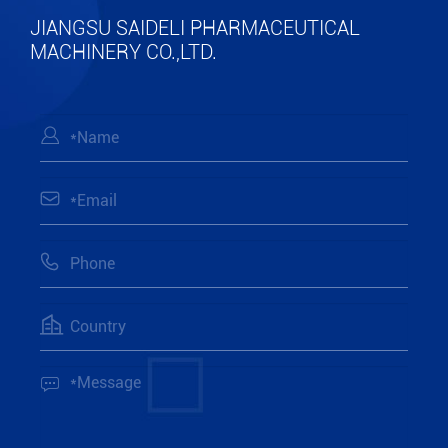
JIANGSU SAIDELI PHARMACEUTICAL
MACHINERY CO.,LTD.




