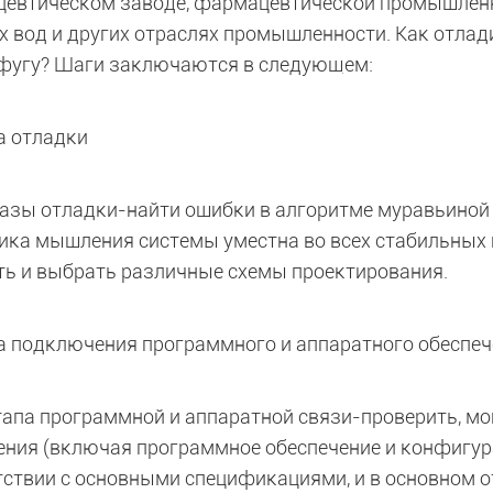
евтическом заводе, фармацевтической промышленно
х вод и других отраслях промышленности. Как отла
фугу? Шаги заключаются в следующем:
а отладки
азы отладки-найти ошибки в алгоритме муравьиной 
гика мышления системы уместна во всех стабильных 
ть и выбрать различные схемы проектирования.
за подключения программного и аппаратного обеспе
тапа программной и аппаратной связи-проверить, мо
ения (включая программное обеспечение и конфигур
тствии с основными спецификациями, и в основном 