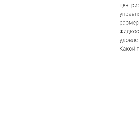
центри
управле
размер
жидкос
удовле
Какой 