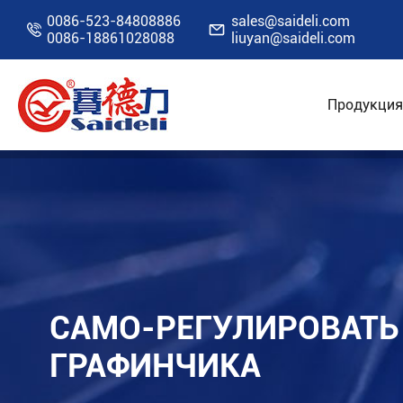
0086-523-84808886
sales@saideli.com


0086-18861028088
liuyan@saideli.com
Продукция
Главная
Ресурсы
Блог
Само-регулиро
САМО-РЕГУЛИРОВАТЬ
ГРАФИНЧИКА