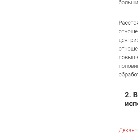
больши
Рассто
отноше
центри
отноше
повыше
полови
обрабо
2. 
исп
Декант