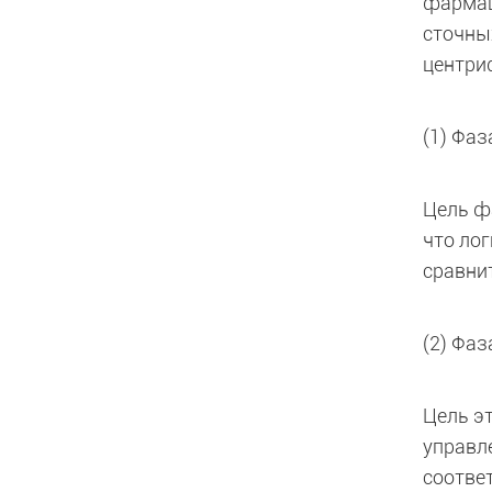
фармац
сточны
центри
(1) Фаз
Цель ф
что ло
сравни
(2) Фа
Цель э
управл
соотве