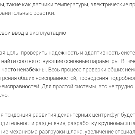
ы, такие как датчики температуры, электрические 
ранительные розетки.
левой ввод в эксплуатацию
ая цель-проверить надежность и адаптивность сист
и найти соответствующие основные параметры. В теч
 часто неизбежны. Весь процесс проверки общих неи
трения общих неисправностей, проведения подробно
неисправностей. Для простой системы, это не трудно
сно.
я тенденция развития декантерных центрифуг будет
одительности разделения, разработку крупномасшт
ние механизма разгрузки шлака, увеличение специ