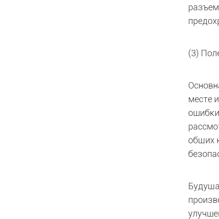
разъем
предох
(3) По
Основн
месте 
ошибки
рассмо
общих 
безопа
Будуща
произв
улучше