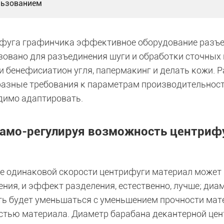
льзованием
фуга графинчика эффективное оборудование разъе
зовано для разъединения шуги и обработки сточных 
 и бенефисиатион угля, папермакинг и делать кожи.
разные требования к параметрам производительнос
димо адаптировать.
Само-регулируя возможность центриф
ае одинаковой скорости центрифуги материал може
ения, и эффект разделения, естественно, лучше; диа
ть будет уменьшаться с уменьшением прочности мате
стью материала. Диаметр барабана декантерной цен