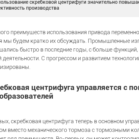
пользование скребковой центрифуги значительно повыша
ктивность производства
ного преимуществ использования привода переменно
я мы будем кратко их обсуждать. Промышленные и
щались быстро в последние годы, с больше функций, 
й деятельности. С прогрессом и развитием технолог
изированы.
ебковая центрифуга управляется с п
образователей
вых, скребковая центрифуга теперь в основном упр
ом вместо механического тормоза с тормозными ко
еет ряд преимуществ. Во-первых, он может контроли