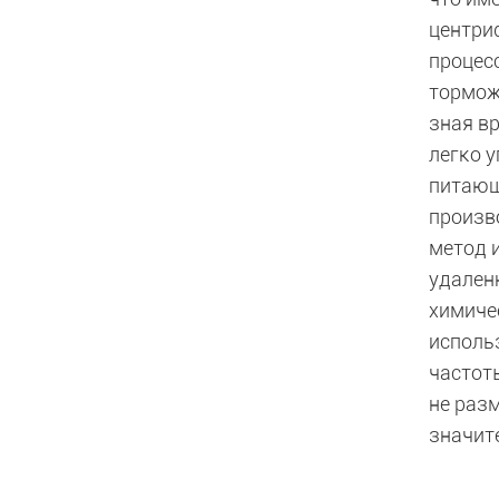
центри
процес
тормож
зная в
легко 
питающ
произв
метод 
удален
химиче
исполь
частот
не раз
значит