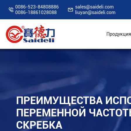
0086-523-84808886
sales@saideli.com


0086-18861028088
liuyan@saideli.com
Продукция
Главная
Ресурсы
Блог
Преимущества 
ПРЕИМУЩЕСТВА ИСП
ПЕРЕМЕННОЙ ЧАСТОТ
СКРЕБКА