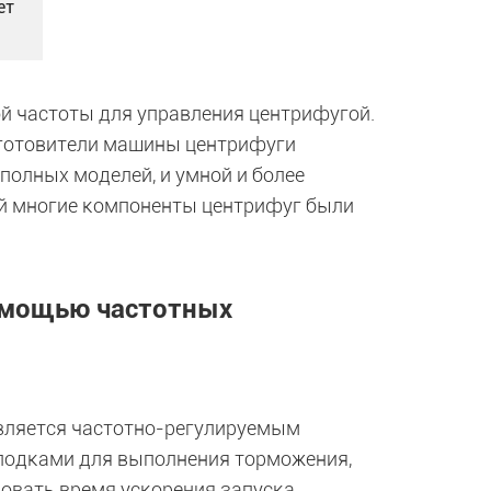
ет
й частоты для управления центрифугой.
зготовители машины центрифуги
полных моделей, и умной и более
ий многие компоненты центрифуг были
омощью частотных
авляется частотно-регулируемым
лодками для выполнения торможения,
ровать время ускорения запуска