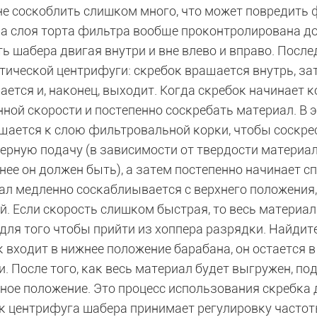
не соскоблить слишком много, что может повредить 
а слоя торта фильтра вообще проконтролирована до 
ть шабера двигая внутри и вне влево и вправо. Посл
тической центрифуги: скребок вращается внутрь, за
ется и, наконец, выходит. Когда скребок начинает 
нной скорости и постепенно соскребать материал. В 
щается к слою фильтровальной корки, чтобы соскре
ерную подачу (в зависимости от твердости материал
ее он должен быть), а затем постепенно начинает с
ал медленно соскаблиывается с верхнего положения
. Если скорость слишком быстрая, то весь материал
 для того чтобы прийти из хоппера разрядки. Найдит
 входит в нижнее положение барабана, он остается 
. После того, как весь материал будет выгружен, по
дное положение. Это процесс использования скребка 
ак центрифуга шабера принимает регулировку часто