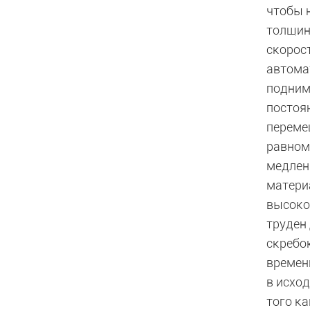
чтобы 
толщин
скорос
автома
поднима
постоя
переме
равном
медленн
матери
высокой
труден
скребок
времени
в исхо
того к