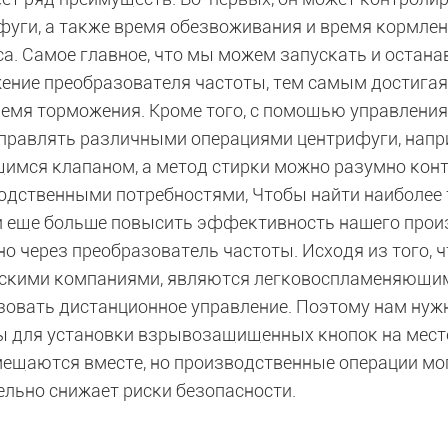
фуги, а также время обезвоживания и время кормле
са. Самое главное, что мы можем запускать и остан
ение преобразователя частоты, тем самым достигая
ремя торможения. Кроме того, с помощью управлени
управлять различными операциями центрифуги, напр
имся клапаном, а метод стирки можно разумно конт
одственными потребностями, Чтобы найти наиболее
и еще больше повысить эффективность нашего произ
но через преобразователь частоты. Исходя из того,
скими компаниями, являются легковоспламеняющим
зовать дистанционное управление. Поэтому нам нуж
ы для установки взрывозащищенных кнопок на месте
мещаются вместе, но производственные операции мог
ельно снижает риски безопасности.