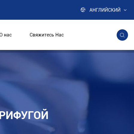

АНГЛИЙСКИЙ
О нас
Свяжитесь Нас

равления центрифугой скребка
ТРИФУГОЙ