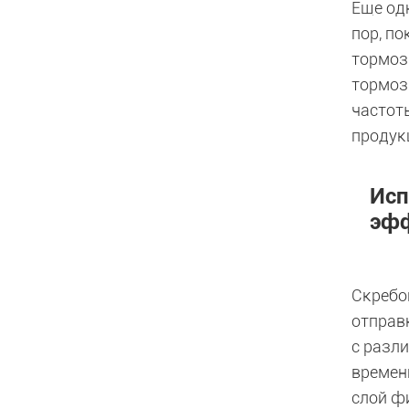
Еще од
пор, п
тормоз
тормоз
частот
продук
Исп
эфф
Скребо
отправ
с разл
времен
слой ф